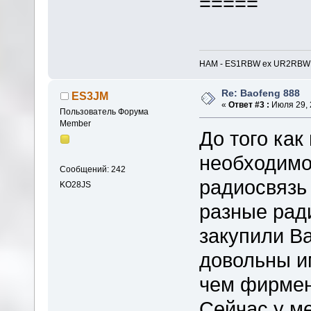
=====
HAM - ES1RBW ex UR2RBW // i
Re: Baofeng 888
ES3JM
«
Ответ #3 :
Июля 29, 
Пользователь Форума
Member
До того как
необходимо
Сообщений: 242
радиосвязь 
KO28JS
разные ради
закупили Ba
довольны и
чем фирмен
Сейчас у м