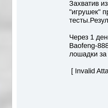
Захватив и
"игрушек" 
тесты.Резул
Через 1 де
Baofeng-88
лошадки за
[ Invalid At