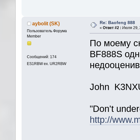
Re: Baofeng 888
aybolit (SK)
«
Ответ #2 :
Июля 29, 
Пользователь Форума
Member
По моему с
BF888S одн
Сообщений: 174
недооценива
ES1RBW ex. UR2RBW
John K3NX
"Don't under
http://www.