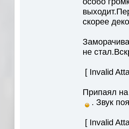
особо громк
выходит.Пе
скорее дек
Заморачива
не стал.Вс
[ Invalid At
Припаял на
. Звук п
[ Invalid At