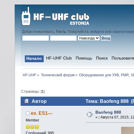
Добро пожаловать,
Гость
. Пожалуйста,
войдите
или
зарегистрир
HF-UHF Club
Помощь
Поиск
Пользоват
Начало
HF-UHF
»
Технический форум
»
Оборудование для УКВ, PMR, SD
Страницы: [
1
]
Автор
Тема: Baofeng 888 (
Baofeng 888
ex. ES1---
«
:
Августа 07, 2015, 1
Member
Сообщений: 995