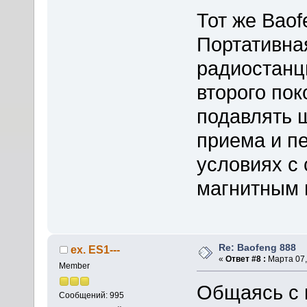
Тот же Baof
Портативна
радиостанц
второго пок
подавлять 
приема и п
условиях с
магнитным 
Re: Baofeng 888
ex. ES1---
«
Ответ #8 :
Марта 07,
Member
Общаясь с 
Сообщений: 995