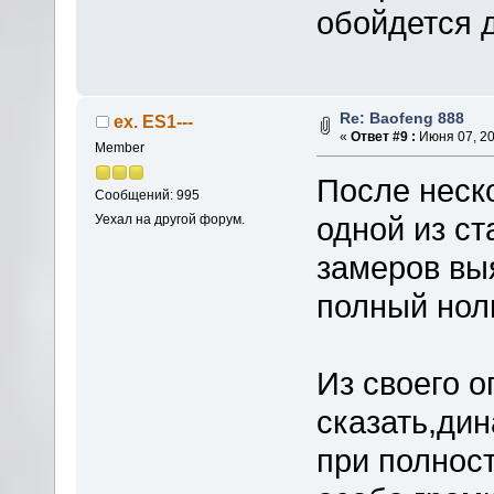
обойдется
Re: Baofeng 888
ex. ES1---
«
Ответ #9 :
Июня 07, 20
Member
После неско
Сообщений: 995
одной из ст
Уехал на другой форум.
замеров вы
полный ноль
Из своего 
сказать,ди
при полнос