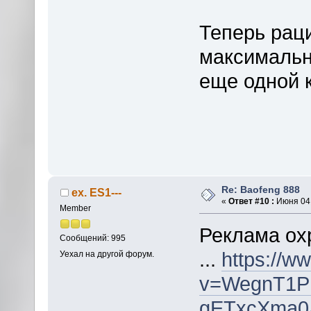
Теперь рац
максимальн
еще одной 
Re: Baofeng 888
ex. ES1---
«
Ответ #10 :
Июня 04,
Member
Реклама о
Сообщений: 995
...
https://w
Уехал на другой форум.
v=WegnT1PR
gETxcXma0