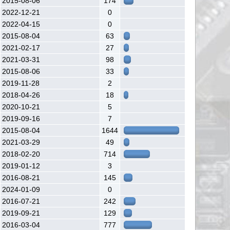
2015-08-06
174
2022-12-21
0
2022-04-15
0
2015-08-04
63
2021-02-17
27
2021-03-31
98
2015-08-06
33
2019-11-28
2
2018-04-26
18
2020-10-21
5
2019-09-16
7
2015-08-04
1644
2021-03-29
49
2018-02-20
714
2019-01-12
3
2016-08-21
145
2024-01-09
0
2016-07-21
242
2019-09-21
129
2016-03-04
777