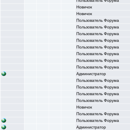
Пользователь Форума
Новичок
Новичок
Пользователь Форума
Пользователь Форума
Пользователь Форума
Пользователь Форума
Пользователь Форума
Пользователь Форума
Пользователь Форума
Пользователь Форума
Администратор
Пользователь Форума
Пользователь Форума
Пользователь Форума
Пользователь Форума
Новичок
Пользователь Форума
Пользователь Форума
Администратор