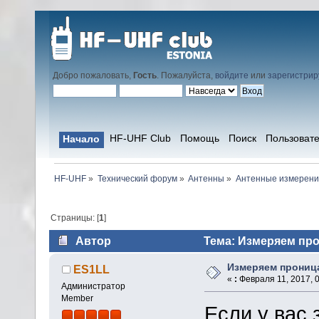
Добро пожаловать,
Гость
. Пожалуйста,
войдите
или
зарегистрир
HF-UHF Club
Помощь
Поиск
Пользоват
Начало
HF-UHF
»
Технический форум
»
Антенны
»
Антенные измерени
Страницы: [
1
]
Автор
Тема: Измеряем про
Измеряем прониц
ES1LL
«
:
Февраля 11, 2017, 0
Администратор
Member
Если у вас