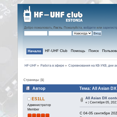
Добро пожаловать,
Гость
. Пожалуйста,
войдите
или
зарегист
HF-UHF Club
Помощь
Поиск
Пользов
Начало
HF-UHF
»
Работа в эфире
»
Соревнования на КВ-УКВ, дни а
Страницы: [
1
]
Автор
Тема: All Asian DX
All Asian DX cont
ES1LL
«
:
Сентября 05, 2021
Администратор
Member
С 04-05 сентября 202