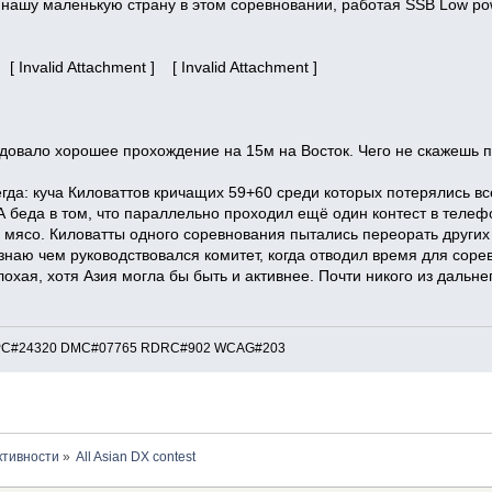
 нашу маленькую страну в этом соревновании, работая SSB Low po
 [ Invalid Attachment ] [ Invalid Attachment ]
довало хорошее прохождение на 15м на Восток. Чего не скажешь пр
гда: куча Киловаттов кричащих 59+60 среди которых потерялись вс
А беда в том, что параллельно проходил ещё один контест в телефон
мясо. Киловатты одного соревнования пытались переорать других и
знаю чем руководствовался комитет, когда отводил время для соре
охая, хотя Азия могла бы быть и активнее. Почти никого из дальн
: EPC#24320 DMC#07765 RDRC#902 WCAG#203
ктивности
»
All Asian DX contest