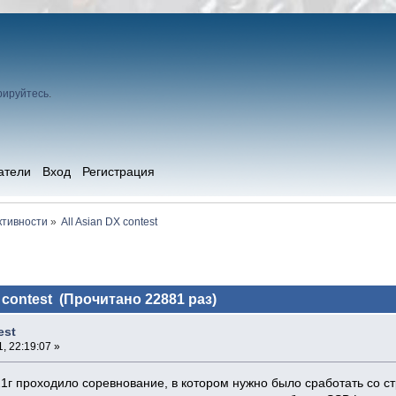
рируйтесь
.
атели
Вход
Регистрация
ктивности
»
All Asian DX contest
 contest (Прочитано 22881 раз)
est
, 22:19:07 »
1г проходило соревнование, в котором нужно было сработать со с