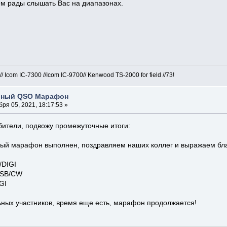
м рады слышать Вас на диапазонах.
com IC-7300 //Icom IC-9700// Kenwood TS-2000 for field //73!
бный QSO Марафон
ря 05, 2021, 18:17:53 »
ители, подвожу промежуточные итоги:
ный марафон выполнен, поздравляем наших коллег и выражаем бла
DIGI
SSB/CW
GI
ьных участников, время еще есть, марафон продолжается!