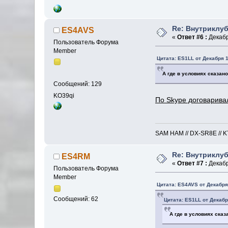
Re: Внутриклу
ES4AVS
«
Ответ #6 :
Декабр
Пользователь Форума
Member
Цитата: ES1LL от Декабря 1
А где в условиях сказан
Сообщений: 129
KO39qi
По Skype договаривал
SAM HAM // DX-SR8E // KT-
Re: Внутриклу
ES4RM
«
Ответ #7 :
Декабр
Пользователь Форума
Member
Цитата: ES4AVS от Декабря 
Сообщений: 62
Цитата: ES1LL от Декабря
А где в условиях сказ