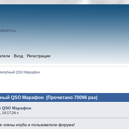
рируйтесь
.
атели
Вход
Регистрация
иклубный QSO Марафон
ный QSO Марафон (Прочитано 70096 раз)
й QSO Марафон
, 14:17:24 »
 члены клуба и пользователи форума!