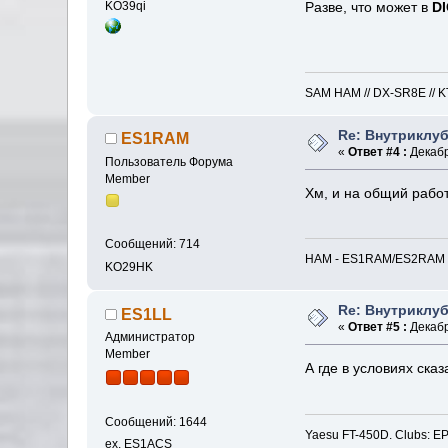
KO39qi
Разве, что может в
DI
SAM HAM // DX-SR8E // KT-
Re: Внутриклу
ES1RAM
«
Ответ #4 :
Декабр
Пользователь Форума
Member
Хм, и на общий работ
Сообщений: 714
HAM - ES1RAM/ES2RAM // I
KO29HK
Re: Внутриклу
ES1LL
«
Ответ #5 :
Декабр
Администратор
Member
А где в условиях ска
Сообщений: 1644
Yaesu FT-450D. Clubs
ex. ES1ACS