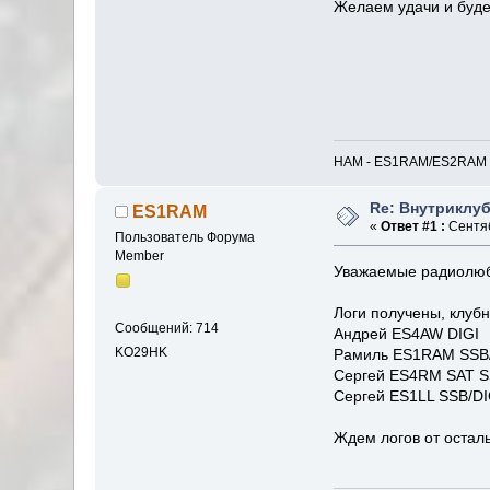
Желаем удачи и буде
HAM - ES1RAM/ES2RAM // I
Re: Внутриклу
ES1RAM
«
Ответ #1 :
Сентяб
Пользователь Форума
Member
Уважаемые радиолюб
Логи получены, клуб
Сообщений: 714
Андрей ES4AW DIGI
KO29HK
Рамиль ES1RAM SSB/
Сергей ES4RM SAT 
Сергей ES1LL SSB/DI
Ждем логов от остал