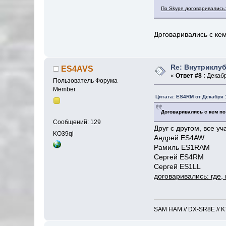
По Skype договаривались: 
Договаривались с кем
Re: Внутриклу
ES4AVS
«
Ответ #8 :
Декабр
Пользователь Форума
Member
Цитата: ES4RM от Декабря 1
Договаривались с кем по
Сообщений: 129
Друг с другом, все уч
KO39qi
Андрей ES4AW
Рамиль ES1RAM
Сергей ES4RM
Сергей ES1LL
договаривались: где,
SAM HAM // DX-SR8E // KT-