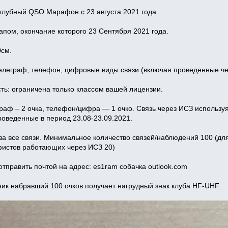
клубный QSO Марафон с 23 августа 2021 года.
апом, окончание которого 23 Сентября 2021 года.
0см.
елеграф, телефон, цифровые виды связи (включая проведенные че
ть: ограничена только классом вашей лицензии.
еграф – 2 очка, телефон/цифра — 1 очко. Связь через ИСЗ использу
оведенные в период 23.08-23.09.2021.
в за все связи. Минимальное количество связей/наблюдений 100 (д
истов работающих через ИСЗ 20)
отправить почтой на адрес: es1ram собачка outlook.com
ник набравший 100 очков получает нагрудный знак клуба HF-UHF.