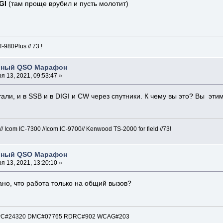
GI
(там проще врубил и пусть молотит)
980Plus // 73 !
бный QSO Марафон
я 13, 2021, 09:53:47 »
али, и в SSB и в DIGI и CW через спутники. К чему вы это? Вы эт
com IC-7300 //Icom IC-9700// Kenwood TS-2000 for field //73!
бный QSO Марафон
я 13, 2021, 13:20:10 »
зано, что работа только на общий вызов?
: EPC#24320 DMC#07765 RDRC#902 WCAG#203