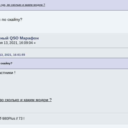
где, во сколько и каким модом ?
 по скайпу?
бный QSO Марафон
я 13, 2021, 16:09:04 »
3, 2021, 16:01:55
 скайпу?
астники !
 во сколько и каким модом ?
980Plus // 73 !