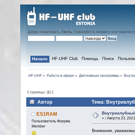
Добро пожаловать,
Гость
. Пожалуйста,
войдите
или
зарегист
HF-UHF Club
Помощь
Поиск
Пользов
Начало
HF-UHF
»
Работа в эфире
»
Дипломные программы
»
Внутр
Страницы: [
1
]
2
Автор
Тема: Внутриклуб
Внутриклубны
ES1RAM
«
:
Августа 23, 2021
Пользователь Форума
Member
Внимание, уважаемые