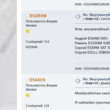
HAM - ES1RAM/ES2RAM // I
Re: Внутриклу
ES1RAM
«
Ответ #2 :
Сентяб
Пользователь Форума
Member
Итак, внутриклубный 
Андрей ES4AW DIGI
Сообщений: 714
Рамиль ES1RAM SSB/
KO29HK
Сергей ES4RM SAT 
Сергей ES1LL SSB/DI
HAM - ES1RAM/ES2RAM // I
Re: Внутриклу
ES4AVS
«
Ответ #3 :
Декабр
Пользователь Форума
Member
Междусабойчик какой
Я наблюдал присталь
Сообщений: 129