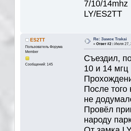
7/10/14mhz
LY/ES2TT
Re: Замок Trakai
ES2TT
«
Ответ #2 :
Июля 27, 
Пользователь Форума
Member
Съездил, п
Сообщений: 145
10 и 14 мгц
Прохождени
После того
не додумал
Провёл при
народу парк
От замка LY