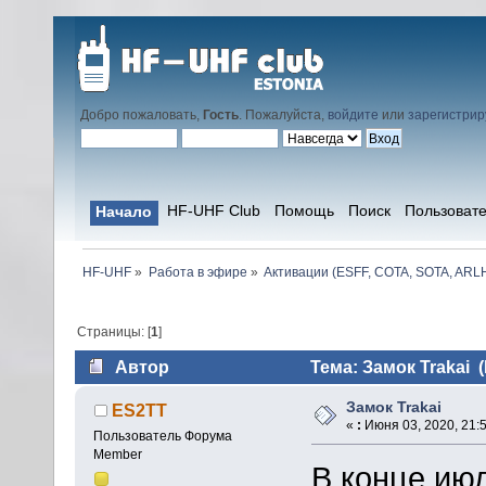
Добро пожаловать,
Гость
. Пожалуйста,
войдите
или
зарегистрир
HF-UHF Club
Помощь
Поиск
Пользоват
Начало
HF-UHF
»
Работа в эфире
»
Активации (ESFF, COTA, SOTA, ARLH
Страницы: [
1
]
Автор
Тема: Замок Trakai 
Замок Trakai
ES2TT
«
:
Июня 03, 2020, 21:5
Пользователь Форума
Member
В конце июл