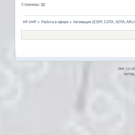
Страницы: [
1
]
HF-UHF
»
Работа в эфире
»
Активации (ESFF, COTA, SOTA, ARLH
SMF 2.0.18
XHTML