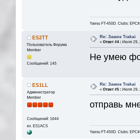
Yaesu FT-450D. Clubs: E
Re: Замок Trakai
ES2TT
«
Ответ #4 :
Июля 29, 
Пользователь Форума
Member
Не умею фо
Сообщений: 145
Re: Замок Trakai
ES1LL
«
Ответ #5 :
Июля 29, 
Администратор
Member
отправь мне
Сообщений: 1644
ex. ES1ACS
Yaesu FT-450D. Clubs: E