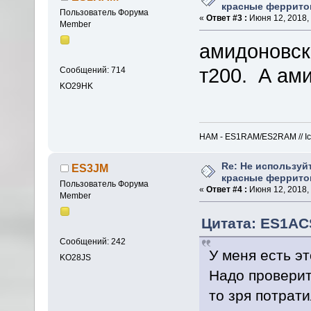
красные феррито
Пользователь Форума
«
Ответ #3 :
Июня 12, 2018, 
Member
амидоновски
т200. А ами
Сообщений: 714
KO29HK
HAM - ES1RAM/ES2RAM // Icom
Re: Не используй
ES3JM
красные феррито
Пользователь Форума
«
Ответ #4 :
Июня 12, 2018, 
Member
Цитата: ES1ACS
Сообщений: 242
У меня есть эт
KO28JS
Надо проверит
то зря потрати