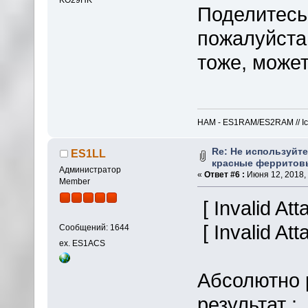
Поделитесь
пожалуйста
тоже, может
HAM - ES1RAM/ES2RAM // Icom
Re: Не используйт
ES1LL
красные ферритов
Администратор
«
Ответ #6 :
Июня 12, 2018, 
Member
[ Invalid At
[ Invalid At
Сообщений: 1644
ex. ES1ACS
Абсолютно 
результат :