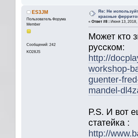
Re: Не используй
ES3JM
красные феррито
Пользователь Форума
«
Ответ #8 :
Июня 13, 2018, 
Member
Может кто зн
русском:
Сообщений: 242
KO28JS
http://docpl
workshop-ba
guenter-fred
mandel-dl4z
P.S. И вот 
статейка :
http://www.b