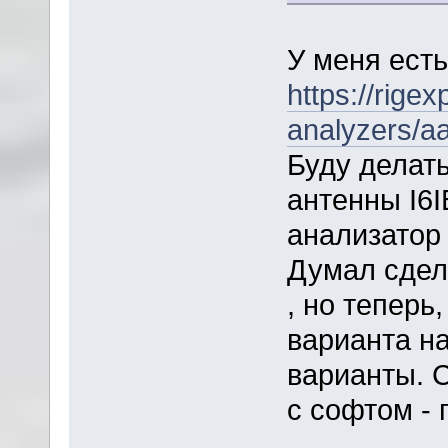
У меня есть
https://rigex
analyzers/aa
Буду делат
антенны I6I
анализатор 
Думал сдела
, но теперь
варианта на
варианты. 
с софтом - 