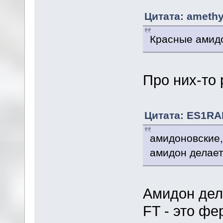
Цитата: amethy
Красные амидо
Про них-то 
Цитата: ES1RAM
амидоновские,
амидон делает 
Амидон дела
FT - это фе