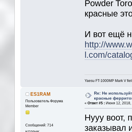
Powder Toro
красные это
И вот ещё 
http://www.w
l.com/catal
Yaesu FT-1000MP Mark V fie
Re: Не используй
ES1RAM
красные феррито
Пользователь Форума
«
Ответ #5 :
Июня 12, 2018, 
Member
Нууу воот, 
заказывал 
Сообщений: 714
KO29HK