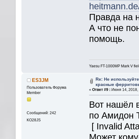
heitmann.d
Правда на н
А что не по
помощь.
Yaesu FT-1000MP Mark V fie
Re: Не используйт
ES3JM
красные ферритов
Пользователь Форума
«
Ответ #9 :
Июня 14, 2018, 
Member
Вот нашёл 
по Амидон Т
Сообщений: 242
KO28JS
[ Invalid At
Может кому-