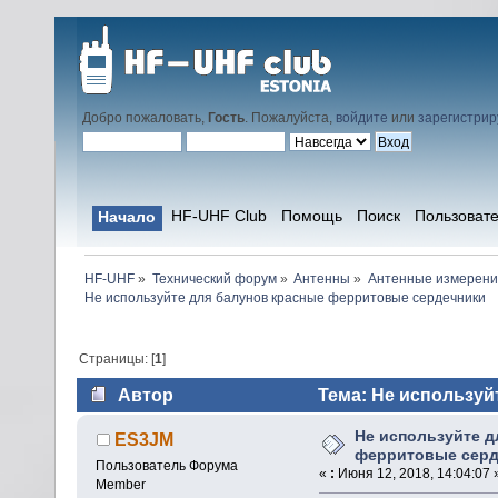
Добро пожаловать,
Гость
. Пожалуйста,
войдите
или
зарегистрир
HF-UHF Club
Помощь
Поиск
Пользоват
Начало
HF-UHF
»
Технический форум
»
Антенны
»
Антенные измерени
Не используйте для балунов красные ферритовые сердечники
Страницы: [
1
]
Автор
Тема: Не используй
(Прочитано 51279 раз)
Не используйте д
ES3JM
ферритовые серд
Пользователь Форума
«
:
Июня 12, 2018, 14:04:07 
Member