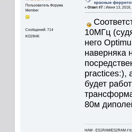
красные феррито
Пользователь Форума
«
Ответ #7 :
Июня 13, 2018, 
Member
Соответст
10МГц (судя
Сообщений: 714
KO29HK
него Optimu
наверняка 
посредствен
practices:)
будет работ
трансформа
80м диполе
HAM - ES1RAM/ES2RAM // Icom