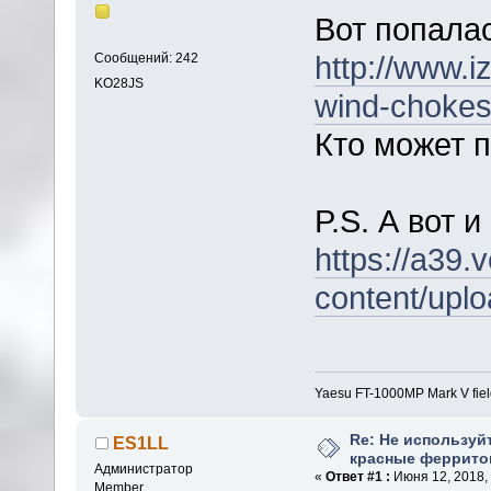
Вот попалас
http://www.i
Сообщений: 242
KO28JS
wind-chokes-
Кто может 
P.S. А вот 
https://a39.
content/uplo
Yaesu FT-1000MP Mark V fie
Re: Не используй
ES1LL
красные феррито
Администратор
«
Ответ #1 :
Июня 12, 2018, 
Member