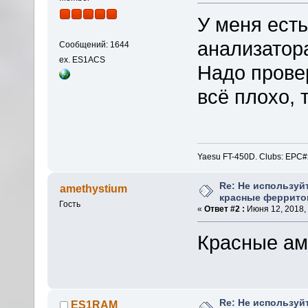
У меня есть
анализатор
Сообщений: 1644
ex. ES1ACS
Надо провер
всё плохо, т
Yaesu FT-450D. Clubs: E
Re: Не используй
amethystium
красные феррито
Гость
«
Ответ #2 :
Июня 12, 2018, 
Красные ами
Re: Не используй
ES1RAM