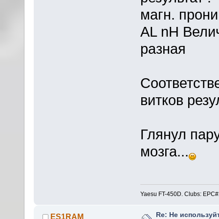
магн. прон
AL nH Велич
разная
Соответстве
витков резу
Глянул пару
мозга...
Yaesu FT-450D. Clubs: E
Re: Не используй
ES1RAM