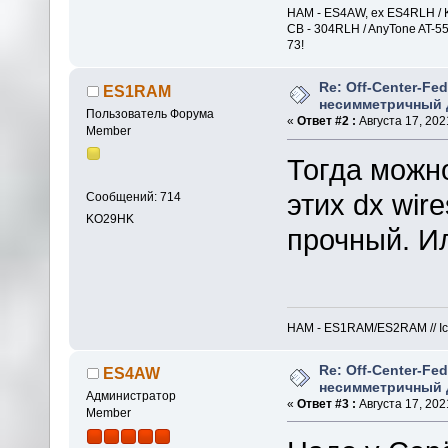
HAM - ES4AW, ex ES4RLH / K
CB - 304RLH / AnyTone AT-5
73!
Re: Off-Center-Fe
ES1RAM
несимметричный 
Пользователь Форума
«
Ответ #2 :
Августа 17, 2021
Member
Тогда можно
этих dx wir
Сообщений: 714
KO29HK
прочный. Ил
HAM - ES1RAM/ES2RAM // Icom
Re: Off-Center-Fe
ES4AW
несимметричный 
Администратор
«
Ответ #3 :
Августа 17, 2021
Member