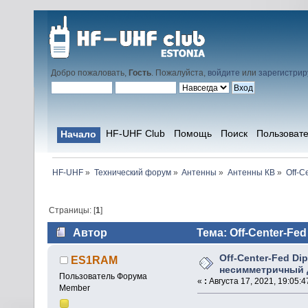
Добро пожаловать,
Гость
. Пожалуйста,
войдите
или
зарегистрир
HF-UHF Club
Помощь
Поиск
Пользоват
Начало
HF-UHF
»
Технический форум
»
Антенны
»
Антенны КВ
»
Off-C
Страницы: [
1
]
Автор
Тема: Off-Center-Fe
(Прочитано 47793 раз)
Off-Center-Fed Di
ES1RAM
несимметричный 
Пользователь Форума
«
:
Августа 17, 2021, 19:05:4
Member