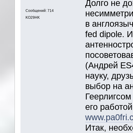
Долго не до
несимметри
Сообщений: 714
KO29HK
в англоязыч
fed dipole.
антенностро
посоветова
(Андрей ES
науку, друз
выбор на а
Геерлигсом
его работо
www.pa0fri.
Итак, необх