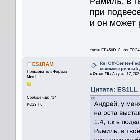
Рамиль, в т
при подвесе
и он может 
Yaesu FT-450D. Clubs: E
Re: Off-Center-Fe
ES1RAM
несимметричный 
Пользователь Форума
«
Ответ #6 :
Августа 17, 2021
Member
Цитата: ES1LL 
Сообщений: 714
Андрей, у мен
KO29HK
на оста выста
1:4, т.к в подв
Рамиль, в тво
вся нагрузка б