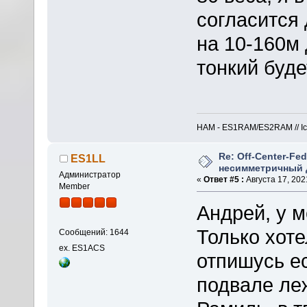
согласится
на 10-160м 
тонкий буде
HAM - ES1RAM/ES2RAM // Icom
Re: Off-Center-Fe
ES1LL
несимметричный 
Администратор
«
Ответ #5 :
Августа 17, 2021
Member
Андрей, у м
Только хоте
Сообщений: 1644
ex. ES1ACS
отпишусь ест
подвале леж