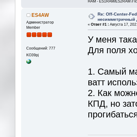
HAM - ES1RAM/ES2RAM // Icom
Re: Off-Center-Fe
ES4AW
несимметричный 
Администратор
«
Ответ #1 :
Августа 17, 2021
Member
У меня така
Для поля хо
Сообщений: 777
KO39pj
1. Самый м
ватт испол
2. Как можн
КПД, но зат
прогибатьс