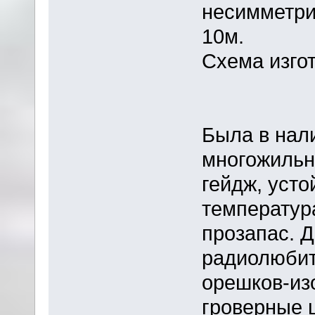
несимметри
10м.
Схема изго
Была в нал
многожильн
гейдж, усто
температур
прозапас. Д
радиолюбит
орешков-из
гроверные 