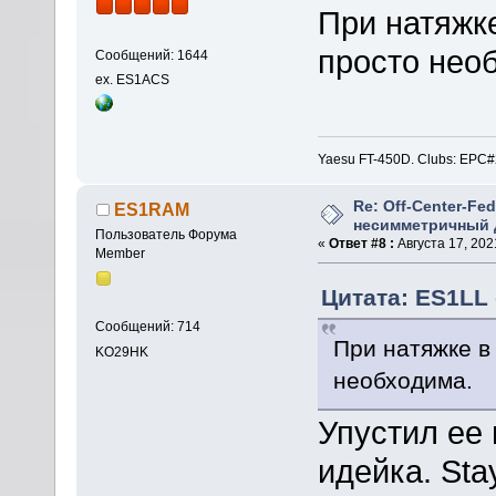
При натяжк
просто нео
Сообщений: 1644
ex. ES1ACS
Yaesu FT-450D. Clubs: E
Re: Off-Center-Fe
ES1RAM
несимметричный 
Пользователь Форума
«
Ответ #8 :
Августа 17, 2021
Member
Цитата: ES1LL 
Сообщений: 714
При натяжке в
KO29HK
необходима.
Упустил ее 
идейка. Stay