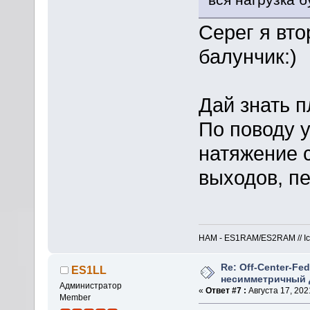
Серег я вто
балунчик:)
Дай знать п
По поводу у
натяжение с
выходов, пе
HAM - ES1RAM/ES2RAM // Icom
Re: Off-Center-Fe
ES1LL
несимметричный 
Администратор
«
Ответ #7 :
Августа 17, 2021
Member