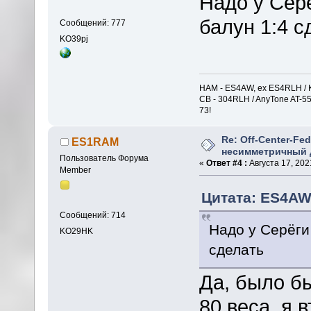
Надо у Серё
балун 1:4 с
Сообщений: 777
KO39pj
HAM - ES4AW, ex ES4RLH / K
CB - 304RLH / AnyTone AT-5
73!
Re: Off-Center-Fe
ES1RAM
несимметричный 
Пользователь Форума
«
Ответ #4 :
Августа 17, 2021
Member
Цитата: ES4AW 
Сообщений: 714
Надо у Серёги
KO29HK
сделать
Да, было б
80 веса, я 