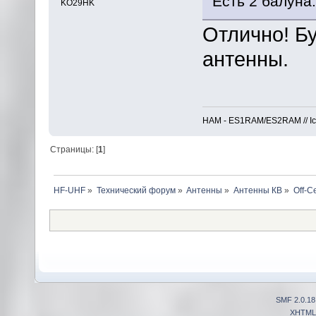
Есть 2 балуна.
KO29HK
Отлично! Б
антенны.
HAM - ES1RAM/ES2RAM // Icom
Страницы: [
1
]
HF-UHF
»
Технический форум
»
Антенны
»
Антенны КВ
»
Off-C
SMF 2.0.18
XHTML