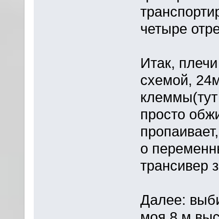
транспорти
четыре отре
Итак, плечи
схемой, 24м
клеммы(тут 
просто обжи
пропаивает,
о переменны
трансивер 
Далее: выб
моя 8 м выс