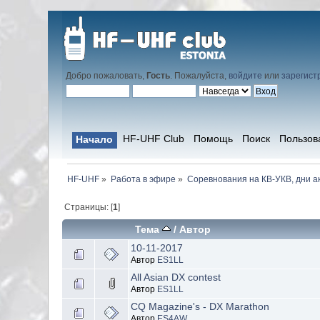
Добро пожаловать,
Гость
. Пожалуйста,
войдите
или
зарегист
HF-UHF Club
Помощь
Поиск
Пользов
Начало
HF-UHF
»
Работа в эфире
»
Соревнования на КВ-УКВ, дни а
Страницы: [
1
]
Тема
/
Автор
10-11-2017
Автор
ES1LL
All Asian DX contest
Автор
ES1LL
CQ Magazine's - DX Marathon
Автор
ES4AW