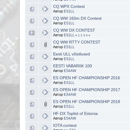
CQ WPX Contest
Автор
ES1LL
CQ WW 160m DX Contest
Автор
ES1LL
CQ WW DX CONTEST
Автор
ES1LL
«
1
2
3
4
»
CQ WW RTTY CONTEST
Автор
ES1LL
Eesti ULL võistlused
Автор
ES1LL
EESTI VABARIIK 100
Автор
ES4AW
ES OPEN HF CHAMPIONSHIP 2016
Автор
ES1LL
ES OPEN HF CHAMPIONSHIP 2017
Автор
ES4AW
ES OPEN HF CHAMPIONSHIP 2018
Автор
ES1LL
HF-DX Toplist of Estonia
Автор
ES4AW
IOTA contest