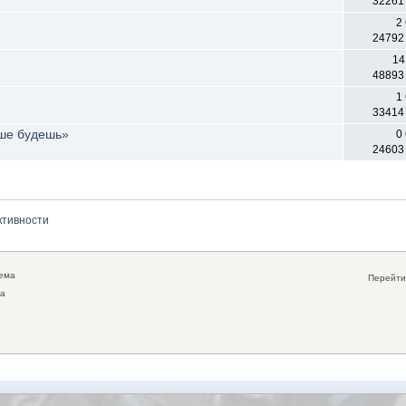
32261
2
24792
14
48893
1
33414
ьше будешь»
0
24603
ктивности
тема
Перейти 
ма