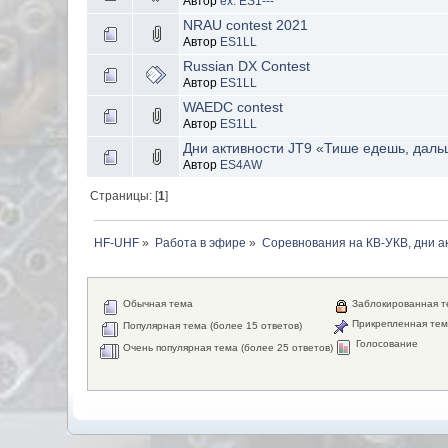
Автор
ex. ES1---
NRAU contest 2021
Автор
ES1LL
Russian DX Contest
Автор
ES1LL
WAEDC contest
Автор
ES1LL
Дни активности JT9 «Тише едешь, дал
Автор
ES4AW
Страницы: [
1
]
HF-UHF
»
Работа в эфире
»
Соревнования на КВ-УКВ, дни а
Обычная тема
Заблокированная 
Прикрепленная те
Популярная тема (более 15 ответов)
Голосование
Очень популярная тема (более 25 ответов)