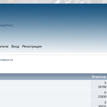
рируйтесь
.
атели
Вход
Регистрация
ктивности
Ответов
3
26780
0
22830
3
30531