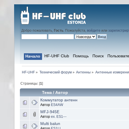
Добро пожаловать,
Гость
. Пожалуйста,
войдите
или
зарегистрир
HF-UHF Club
Помощь
Поиск
Пользоват
Начало
HF-UHF
»
Технический форум
»
Антенны
»
Антенные измерени
Страницы: [
1
]
Тема
/
Автор
Коммутатор антенн
Автор
ES4AW
MFJ-945E
Автор
ex. ES1---
Multi balun
Автор
ES1LL