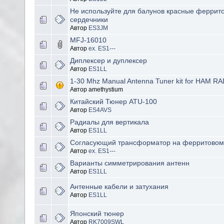
Не используйте для балунов красные феррит
сердечники
Автор
ES3JM
MFJ-16010
Автор
ex. ES1---
Диплексер и дуплексер
Автор
ES1LL
1-30 Mhz Manual Antenna Tuner kit for HAM RA
Автор amethystium
Китайский Тюнер ATU-100
Автор
ES4AVS
Радиалы для вертикала
Автор
ES1LL
Согласующий трансформатор на ферритовом
Автор
ex. ES1---
Варианты симметрирования антенн
Автор
ES1LL
Антенные кабели и затухания
Автор
ES1LL
Японский тюнер
Автор
RK7009SWL