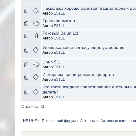
Насколько хорошо работает ваш запорный др
Автор
ES1LL
Трансформатор
Автор
ES1LL
Токовый Balun 1:1
Автор
ES1LL
Универсальное согласующее устройство
Автор
ES1LL
Unun 9:1
Автор
ES1LL
Измеряем проницаемость феррита
Автор
ES1LL
Что такое входное сопротивление антенны и ч
делать?
Автор
ES1LL
Страницы: [
1
]
HF-UHF
»
Технический форум
»
Антенны
»
Антенные измерени