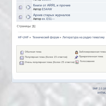
Книги от ARRL и прочие
Автор
ES4AW
Архив старых журналов
Автор
ex. ES1---
Страницы: [
1
]
HF-UHF
»
Технический форум
»
Литература на радио тематику
Обычная тема
Заблокированная тема
Прикрепленная тема
Популярная тема (более 15 ответов)
Голосование
Очень популярная тема (более 25 ответов)
SMF 2.0.18
XHTML