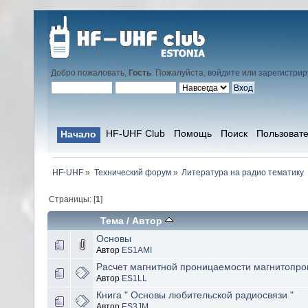
Добро пожаловать,
Гость
. Пожалуйста,
войдите
или
зарегистрир
HF-UHF Club
Помощь
Поиск
Пользоват
Начало
HF-UHF
»
Технический форум
»
Литература на радио тематику
Страницы: [
1
]
Тема
/
Автор
Основы
Автор
ES1AMI
Расчет магнитной проницаемости магнитопро
Автор
ES1LL
Книга " Основы любительской радиосвязи "
Автор
ES3JM